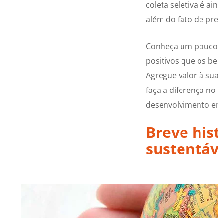
coleta seletiva é a
além do fato de pre
Conheça um pouco s
positivos que os be
Agregue valor à su
faça a diferença n
desenvolvimento e
Breve his
sustentáv