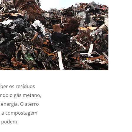
eber os resíduos
ndo o gás metano,
 energia. O aterro
 e a compostagem
es podem