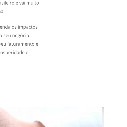
sileiro e vai muito
na.
eenda os impactos
o seu negócio.
seu faturamento e
rosperidade e