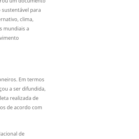
aborou um documento
 sustentável para
nativo, clima,
es mundiais a
lvimento
ioneiros. Em termos
çou a ser difundida,
leta realizada de
dos de acordo com
Nacional de