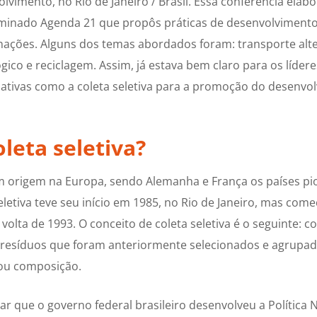
lvimento, no Rio de Janeiro / Brasil. Essa conferência el
minado Agenda 21 que propôs práticas de desenvolvimento
nações. Alguns dos temas abordados foram: transporte alter
gico e reciclagem. Assim, já estava bem claro para os líder
ciativas como a coleta seletiva para a promoção do desenvo
leta seletiva?
tem origem na Europa, sendo Alemanha e França os países p
seletiva teve seu início em 1985, no Rio de Janeiro, mas come
volta de 1993. O conceito de coleta seletiva é o seguinte: co
 resíduos que foram anteriormente selecionados e agrupa
/ou composição.
r que o governo federal brasileiro desenvolveu a Política 