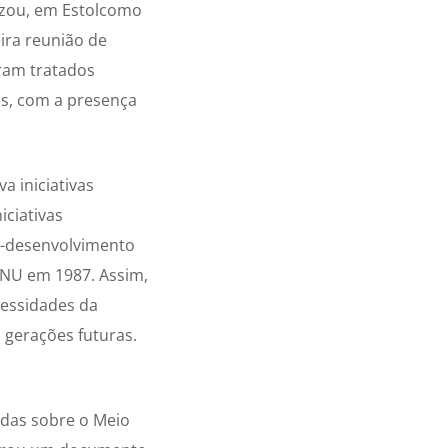
izou, em Estolcomo
ira reunião de
oram tratados
is, com a presença
a iniciativas
iciativas
co-desenvolvimento
ONU em 1987. Assim,
cessidades da
 gerações futuras.
idas sobre o Meio