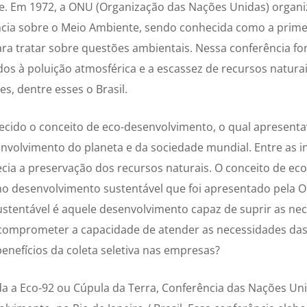
tre. Em 1972, a ONU (Organização das Nações Unidas) organ
ência sobre o Meio Ambiente, sendo conhecida como a prime
ara tratar sobre questões ambientais. Nessa conferência f
dos à poluição atmosférica e a escassez de recursos natura
es, dentre esses o Brasil.
ecido o conceito de eco-desenvolvimento, o qual apresentav
nvolvimento do planeta e da sociedade mundial. Entre as in
ecia a preservação dos recursos naturais. O conceito de e
o desenvolvimento sustentável que foi apresentado pela 
stentável é aquele desenvolvimento capaz de suprir as ne
comprometer a capacidade de atender as necessidades das
enefícios da coleta seletiva nas empresas?
ada a Eco-92 ou Cúpula da Terra, Conferência das Nações Un