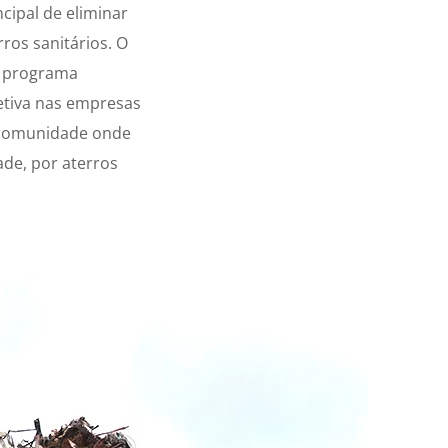
cipal de eliminar
ros sanitários. O
m programa
etiva nas empresas
a comunidade onde
ade, por aterros