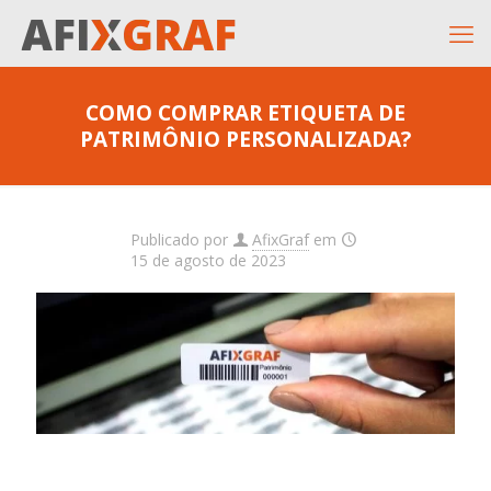
COMO COMPRAR ETIQUETA DE
PATRIMÔNIO PERSONALIZADA?
Publicado por
AfixGraf
em
15 de agosto de 2023