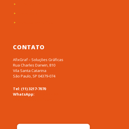
Troféus em Acrílico
Etiquetas RFID
Produtos em Acrílico
CONTATO
AfixGraf – Soluções Gráficas
Rua Charles Darwin, 810
Vila Santa Catarina
São Paulo, SP 04379-074
Tel: (11) 3217-7070
WhatsApp:
(11) 94577-0955
afixgraf@afixgraf.com.br