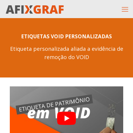
ETIQUETAS VOID PERSONALIZADAS
Etiqueta personalizada aliada a evidência de
remoção do VOID