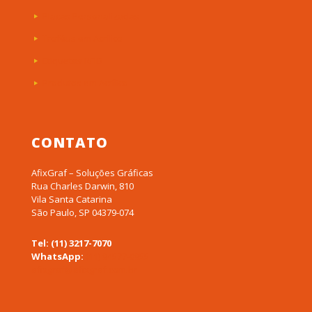
Placas Personalizadas
Troféus em Acrílico
Etiquetas RFID
Produtos em Acrílico
CONTATO
AfixGraf – Soluções Gráficas
Rua Charles Darwin, 810
Vila Santa Catarina
São Paulo, SP 04379-074
Tel: (11) 3217-7070
WhatsApp:
(11) 94577-0955
afixgraf@afixgraf.com.br