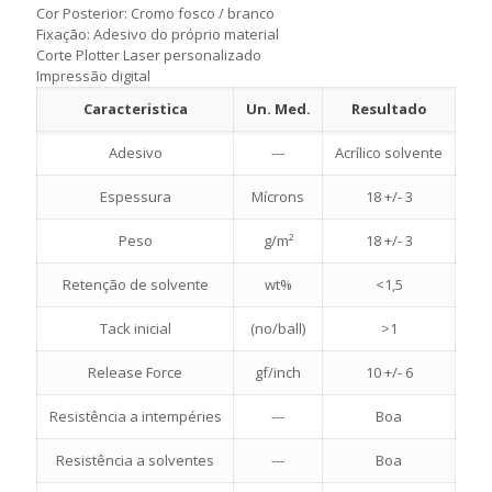
Cor Posterior: Cromo fosco / branco
Fixação: Adesivo do próprio material
Corte Plotter Laser personalizado
Impressão digital
Caracteristica
Un. Med.
Resultado
Adesivo
---
Acrílico solvente
Espessura
Mícrons
18 +/- 3
Peso
g/m²
18 +/- 3
Retenção de solvente
wt%
<1,5
Tack inicial
(no/ball)
>1
Release Force
gf/inch
10 +/- 6
Resistência a intempéries
---
Boa
Resistência a solventes
---
Boa