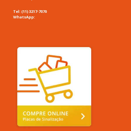
Tel: (11) 3217-7070
WhatsApp:
(11) 94577-0955
afixgraf@afixgraf.com.br