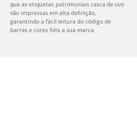
que as etiquetas patrimoniais casca de ovo
são impressas em alta definição,
garantindo a fácil leitura do código de
barras e cores fiéis a sua marca.
Especificações e Características
Técnicas
Quer saber mais informações sobre nossas
etiquetas patrimoniais casca de ovo? Clique
nos textos abaixo para visualizar as
características e especificações técnicas.