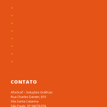
Etiquetas de Patrimônio
Etiquetas Adesivas
Rótulos Adesivos
Painéis de Máquinas
Placas Personalizadas
Troféus em Acrílico
Etiquetas RFID
Produtos em Acrílico
CONTATO
AfixGraf – Soluções Gráficas
Rua Charles Darwin, 810
Vila Santa Catarina
São Paulo, SP 04379-074