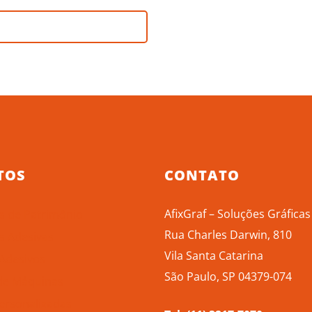
TOS
CONTATO
AfixGraf – Soluções Gráficas
s de Patrimônio
Rua Charles Darwin, 810
s Adesivas
Vila Santa Catarina
 Adesivos
São Paulo, SP 04379-074
 de Máquinas
ersonalizadas