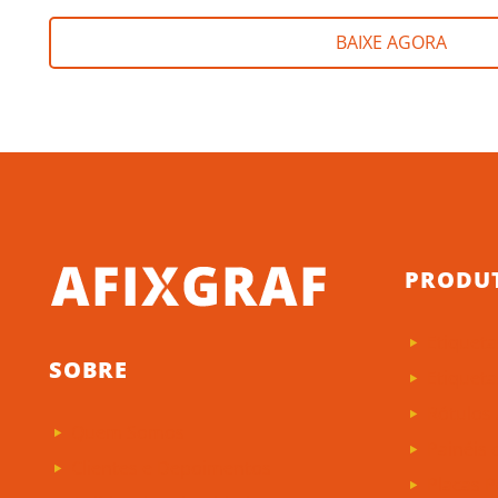
BAIXE AGORA
PRODU
Etiqueta
SOBRE
Etiqueta
Rótulos
Quem Somos
Painéis
Clientes e Depoimentos
Placas P