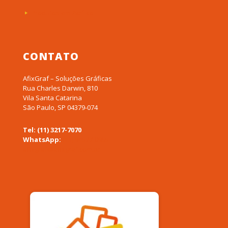
Produtos em Acrílico
CONTATO
AfixGraf – Soluções Gráficas
Rua Charles Darwin, 810
Vila Santa Catarina
São Paulo, SP 04379-074
Tel: (11) 3217-7070
WhatsApp:
(11) 94577-0955
afixgraf@afixgraf.com.br