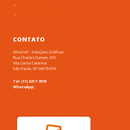
Etiquetas RFID
Produtos em Acrílico
CONTATO
AfixGraf – Soluções Gráficas
Rua Charles Darwin, 810
Vila Santa Catarina
São Paulo, SP 04379-074
Tel: (11) 3217-7070
WhatsApp:
(11) 94577-0955
afixgraf@afixgraf.com.br