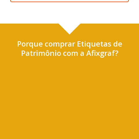
Porque comprar Etiquetas de
Patrimônio com a Afixgraf?
Impressão colorida sem custo adicional
Alta qualidade de impressão
Melhor preço garantido*
Atendimento personalizado
Desconto na recompra