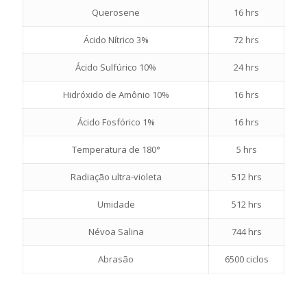
Querosene
16 hrs
Ácido Nítrico 3%
72 hrs
Ácido Sulfúrico 10%
24 hrs
Hidróxido de Amônio 10%
16 hrs
Ácido Fosfórico 1%
16 hrs
Temperatura de 180°
5 hrs
Radiação ultra-violeta
512 hrs
Umidade
512 hrs
Névoa Salina
744 hrs
Abrasão
6500 ciclos