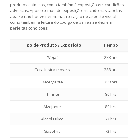
produtos químicos, como também à exposição em condições
adversas. Após o tempo de exposição indicado nas tabelas
abaixo não houve nenhuma alteração no aspecto visual,
como também a leitura do código de barras se deu em
perfeitas condições:
Tipo de Produto / Exposição
Tempo
"Veja"
288 hrs
Cera lustra-móveis
288 hrs
Detergente
288 hrs
Thinner
80 hrs
Alvejante
80 hrs
Álcool Etílico
72 hrs
Gasolina
72 hrs