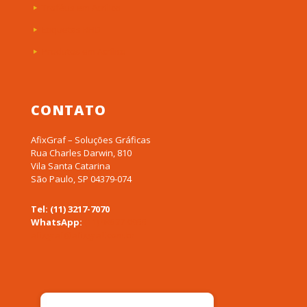
Troféus em Acrílico
Etiquetas RFID
Produtos em Acrílico
CONTATO
AfixGraf – Soluções Gráficas
Rua Charles Darwin, 810
Vila Santa Catarina
São Paulo, SP 04379-074
Tel: (11) 3217-7070
WhatsApp:
(11) 94577-0955
afixgraf@afixgraf.com.br