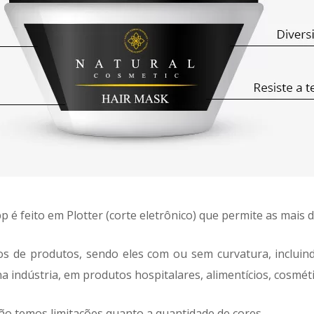
 é feito em Plotter (corte eletrônico) que permite as mais
os de produtos, sendo eles com ou sem curvatura, incluin
a indústria, em produtos hospitalares, alimentícios, cosméti
ão temos limitações quanto a quantidade de cores.