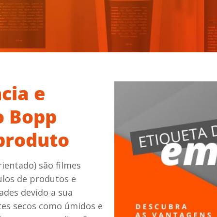
cia e
o Bopp
 produto
rientado) são filmes
ulos de produtos e
dades devido a sua
tes secos como úmidos e