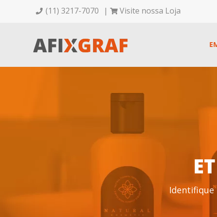
(11) 3217-7070
|
Visite nossa Loja
E
ET
Identifique