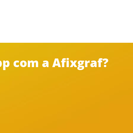
p com a Afixgraf?
mpra
Impressão colorida sem
custo adicional