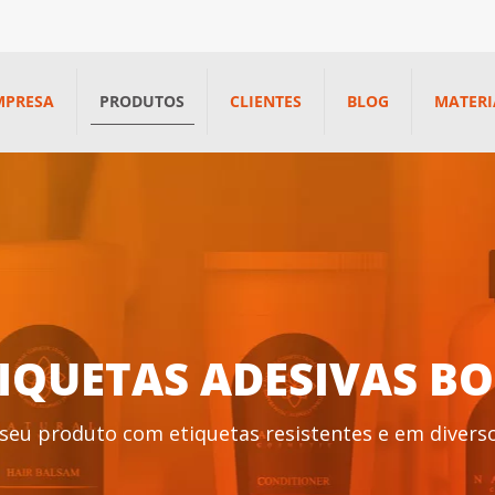
MPRESA
PRODUTOS
CLIENTES
BLOG
MATERI
IQUETAS ADESIVAS B
 seu produto com etiquetas resistentes e em diver