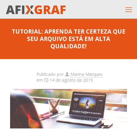
TUTORIAL: APRENDA TER CERTEZA QUE
SEU ARQUIVO ESTÁ EM ALTA
QUALIDADE!
Publicado por
Marina Marques
em
14 de agosto de 2019