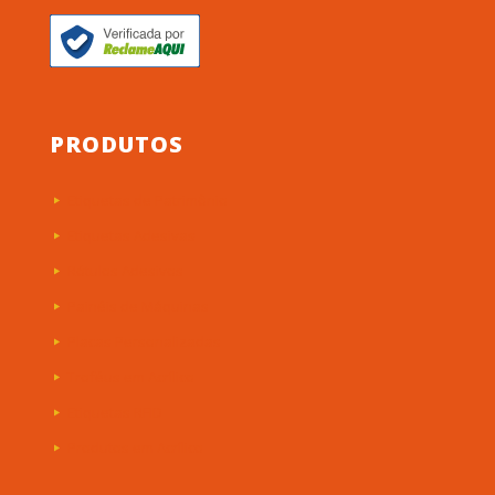
PRODUTOS
Etiquetas de Patrimônio
Etiquetas Adesivas
Rótulos Adesivos
Painéis de Máquinas
Placas Personalizadas
Troféus em Acrílico
Etiquetas RFID
Produtos em Acrílico