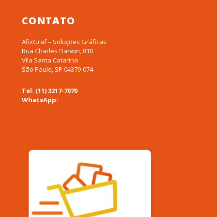
CONTATO
AfixGraf – Soluções Gráficas
Rua Charles Darwin, 810
Vila Santa Catarina
São Paulo, SP 04379-074
Tel: (11) 3217-7070
WhatsApp:
(11) 94577-0955
afixgraf@afixgraf.com.br