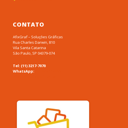
Produtos em Acrílico
CONTATO
AfixGraf – Soluções Gráficas
Rua Charles Darwin, 810
Vila Santa Catarina
São Paulo, SP 04379-074
Tel: (11) 3217-7070
WhatsApp:
(11) 94577-0955
afixgraf@afixgraf.com.br