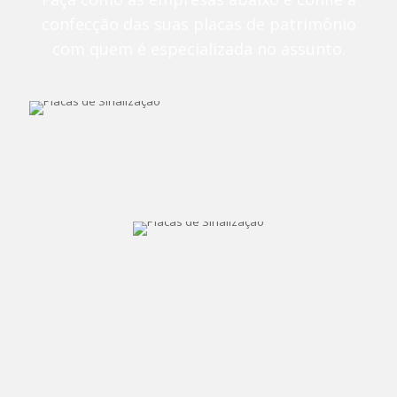
confecção das suas placas de patrimônio
com quem é especializada no assunto.
Verde Campo
“Queria deixar meu feedback mais que
positivo sobre as tags que você fabricaram
para nós. Tags de altíssima qualidade,