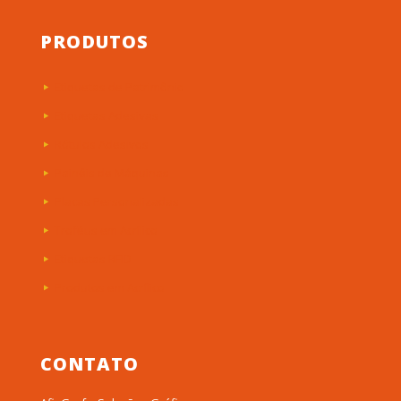
PRODUTOS
Etiquetas de Patrimônio
Etiquetas Adesivas
Rótulos Adesivos
Painéis de Máquinas
Placas Personalizadas
Troféus em Acrílico
Etiquetas RFID
Produtos em Acrílico
CONTATO