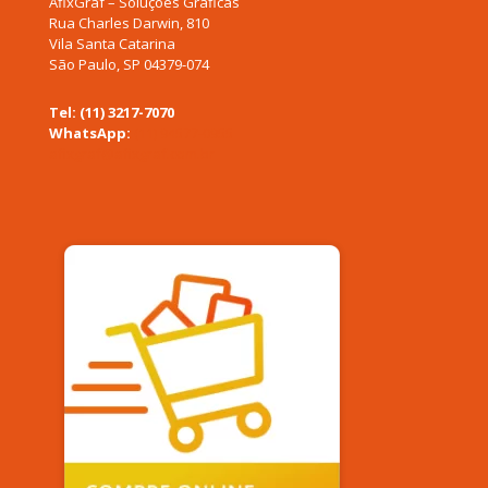
AfixGraf – Soluções Gráficas
Rua Charles Darwin, 810
Vila Santa Catarina
São Paulo, SP 04379-074
Tel: (11) 3217-7070
WhatsApp:
(11) 94577-0955
afixgraf@afixgraf.com.br