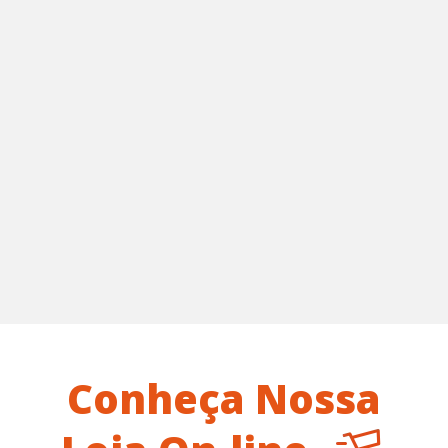
material muito bom e arte bem impressa e
resistente. Já colamos a maioria delas
usando cola de junta para motores e elas
têm demonstrado muita resistência mesmo
em ambientes que estão em contato com
ácido/soda. Com certeza voltaremos a
fechar negócio com vocês. Muito obrigado!”
- Charles Carvalho de Aguiar
Conheça Nossa