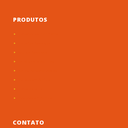
PRODUTOS
Etiquetas de Patrimônio
Etiquetas Adesivas
Rótulos Adesivos
Painéis de Máquinas
Placas Personalizadas
Troféus em Acrílico
Etiquetas RFID
Produtos em Acrílico
CONTATO