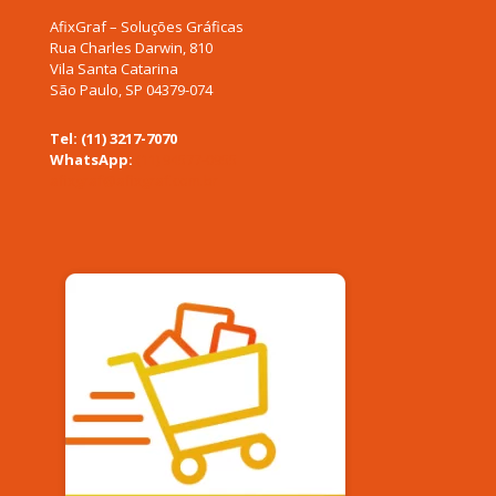
AfixGraf – Soluções Gráficas
Rua Charles Darwin, 810
Vila Santa Catarina
São Paulo, SP 04379-074
Tel: (11) 3217-7070
WhatsApp:
(11) 94577-0955
afixgraf@afixgraf.com.br