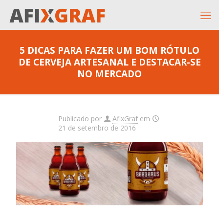
5 DICAS PARA FAZER UM BOM RÓTULO
DE CERVEJA ARTESANAL E DESTACAR-SE
NO MERCADO
Publicado por
AfixGraf
em
21 de setembro de 2016