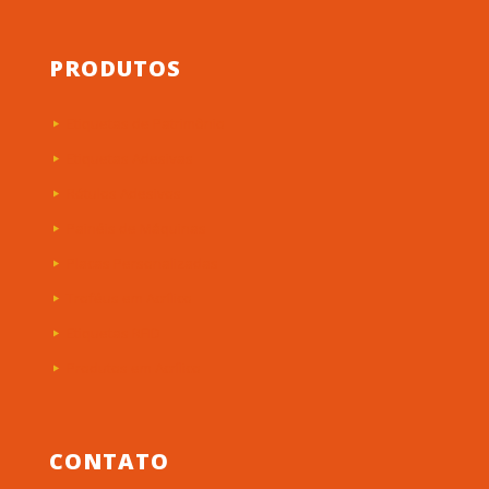
PRODUTOS
Etiquetas de Patrimônio
Etiquetas Adesivas
Rótulos Adesivos
Painéis de Máquinas
Placas Personalizadas
Troféus em Acrílico
Etiquetas RFID
Produtos em Acrílico
CONTATO