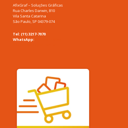
AfixGraf – Soluções Gráficas
Rua Charles Darwin, 810
Vila Santa Catarina
São Paulo, SP 04379-074
Tel: (11) 3217-7070
WhatsApp:
(11) 94577-0955
afixgraf@afixgraf.com.br