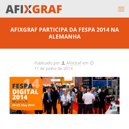
AFIXGRAF PARTICIPA DA FESPA 2014 NA
ALEMANHA
Publicado por
AfixGraf
em
11 de junho de 2014