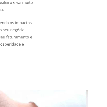
sileiro e vai muito
na.
eenda os impactos
o seu negócio.
seu faturamento e
rosperidade e