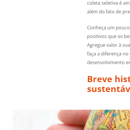
coleta seletiva é a
além do fato de pre
Conheça um pouco s
positivos que os be
Agregue valor à su
faça a diferença n
desenvolvimento e
Breve his
sustentáv