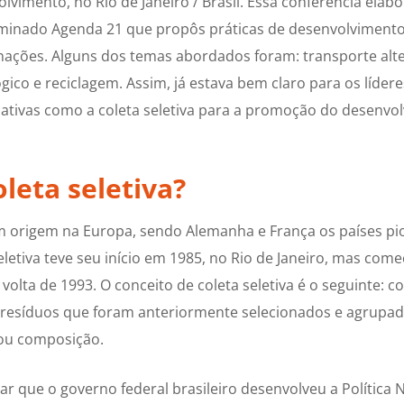
lvimento, no Rio de Janeiro / Brasil. Essa conferência el
minado Agenda 21 que propôs práticas de desenvolvimento
nações. Alguns dos temas abordados foram: transporte alter
gico e reciclagem. Assim, já estava bem claro para os líder
ciativas como a coleta seletiva para a promoção do desenvo
leta seletiva?
tem origem na Europa, sendo Alemanha e França os países p
seletiva teve seu início em 1985, no Rio de Janeiro, mas come
volta de 1993. O conceito de coleta seletiva é o seguinte: co
 resíduos que foram anteriormente selecionados e agrupa
/ou composição.
r que o governo federal brasileiro desenvolveu a Política 