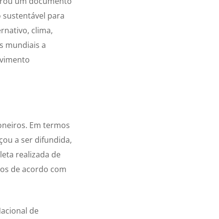
aborou um documento
 sustentável para
nativo, clima,
es mundiais a
lvimento
ioneiros. Em termos
çou a ser difundida,
leta realizada de
dos de acordo com
Nacional de