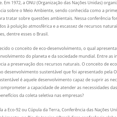
tre. Em 1972, a ONU (Organização das Nações Unidas) organ
ência sobre o Meio Ambiente, sendo conhecida como a prime
ara tratar sobre questões ambientais. Nessa conferência f
dos à poluição atmosférica e a escassez de recursos natura
es, dentre esses o Brasil.
ecido o conceito de eco-desenvolvimento, o qual apresentav
nvolvimento do planeta e da sociedade mundial. Entre as in
ecia a preservação dos recursos naturais. O conceito de e
o desenvolvimento sustentável que foi apresentado pela 
stentável é aquele desenvolvimento capaz de suprir as ne
comprometer a capacidade de atender as necessidades das
enefícios da coleta seletiva nas empresas?
ada a Eco-92 ou Cúpula da Terra, Conferência das Nações Un