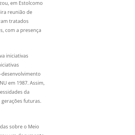
izou, em Estolcomo
ira reunião de
oram tratados
is, com a presença
a iniciativas
iciativas
co-desenvolvimento
ONU em 1987. Assim,
cessidades da
 gerações futuras.
idas sobre o Meio