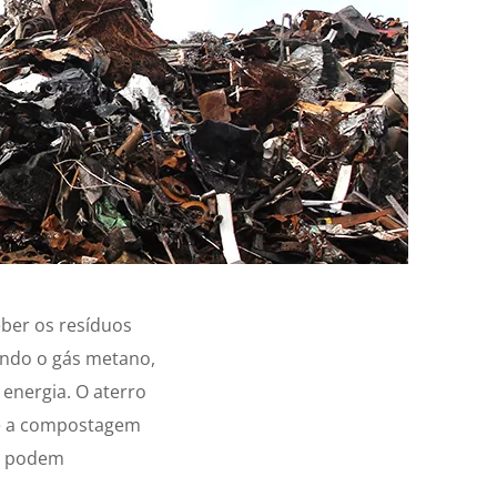
eber os resíduos
ndo o gás metano,
 energia. O aterro
 e a compostagem
es podem