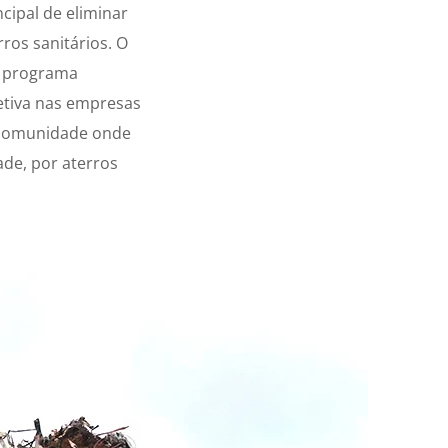
cipal de eliminar
ros sanitários. O
m programa
etiva nas empresas
a comunidade onde
ade, por aterros