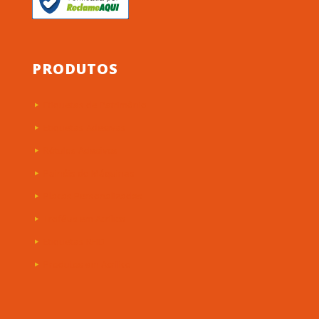
PRODUTOS
Etiquetas de Patrimônio
Etiquetas Adesivas
Rótulos Adesivos
Painéis de Máquinas
Placas Personalizadas
Troféus em Acrílico
Etiquetas RFID
Produtos em Acrílico