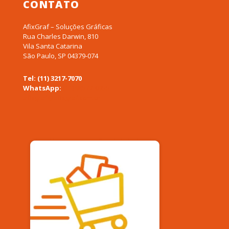
CONTATO
AfixGraf – Soluções Gráficas
Rua Charles Darwin, 810
Vila Santa Catarina
São Paulo, SP 04379-074
Tel: (11) 3217-7070
WhatsApp:
(11) 94577-0955
afixgraf@afixgraf.com.br