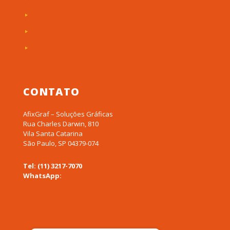
Troféus em Acrílico
Etiquetas RFID
Produtos em Acrílico
CONTATO
AfixGraf – Soluções Gráficas
Rua Charles Darwin, 810
Vila Santa Catarina
São Paulo, SP 04379-074
Tel: (11) 3217-7070
WhatsApp:
(11) 94577-0955
afixgraf@afixgraf.com.br