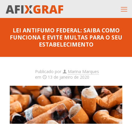
LEI ANTIFUMO FEDERAL: SAIBA COMO
FUNCIONA E EVITE MULTAS PARA O SEU
ESTABELECIMENTO
Publicado por
Marina Marques
em
13 de janeiro de 2020