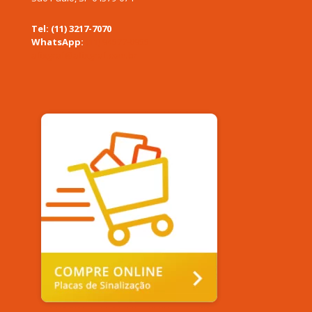
Tel: (11) 3217-7070
WhatsApp:
(11) 94577-0955
afixgraf@afixgraf.com.br