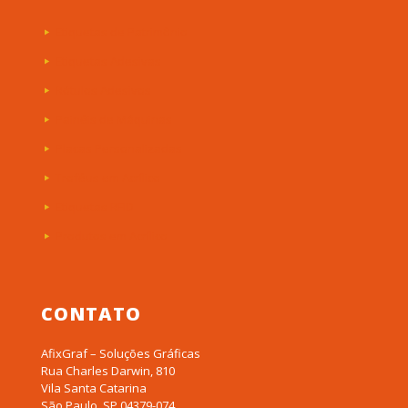
Etiquetas de Patrimônio
Etiquetas Adesivas
Rótulos Adesivos
Painéis de Máquinas
Placas Personalizadas
Troféus em Acrílico
Etiquetas RFID
Produtos em Acrílico
CONTATO
AfixGraf – Soluções Gráficas
Rua Charles Darwin, 810
Vila Santa Catarina
São Paulo, SP 04379-074