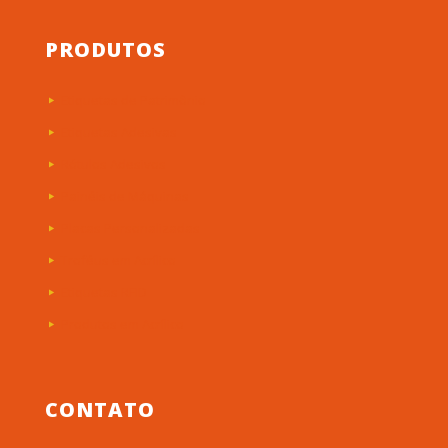
PRODUTOS
Etiquetas de Patrimônio
Etiquetas Adesivas
Rótulos Adesivos
Painéis de Máquinas
Placas Personalizadas
Troféus em Acrílico
Etiquetas RFID
Produtos em Acrílico
CONTATO