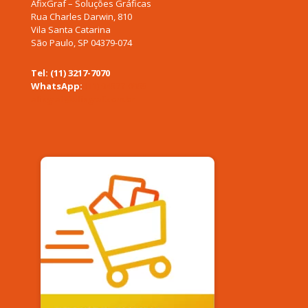
AfixGraf – Soluções Gráficas
Rua Charles Darwin, 810
Vila Santa Catarina
São Paulo, SP 04379-074
Tel: (11) 3217-7070
WhatsApp:
(11) 94577-0955
afixgraf@afixgraf.com.br