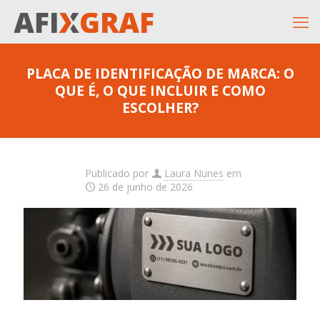
PLACA DE IDENTIFICAÇÃO DE MARCA: O
QUE É, O QUE INCLUIR E COMO
ESCOLHER?
Publicado por
Laura Nunes
em
26 de junho de 2026