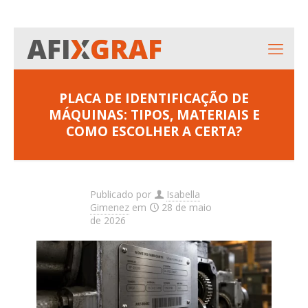
PLACA DE IDENTIFICAÇÃO DE
MÁQUINAS: TIPOS, MATERIAIS E
COMO ESCOLHER A CERTA?
Publicado por
Isabella
Gimenez
em
28 de maio
de 2026