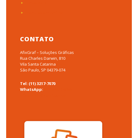
Etiquetas RFID
Produtos em Acrílico
CONTATO
AfixGraf – Soluções Gráficas
Rua Charles Darwin, 810
Vila Santa Catarina
São Paulo, SP 04379-074
Tel: (11) 3217-7070
WhatsApp:
(11) 94577-0955
afixgraf@afixgraf.com.br