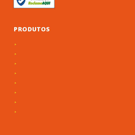
PRODUTOS
Etiquetas de Patrimônio
Etiquetas Adesivas
Rótulos Adesivos
Painéis de Máquinas
Placas Personalizadas
Troféus em Acrílico
Etiquetas RFID
Produtos em Acrílico