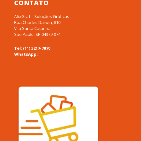
CONTATO
AfixGraf – Soluções Gráficas
Rua Charles Darwin, 810
Vila Santa Catarina
São Paulo, SP 04379-074
Tel: (11) 3217-7070
WhatsApp:
(11) 94577-0955
afixgraf@afixgraf.com.br