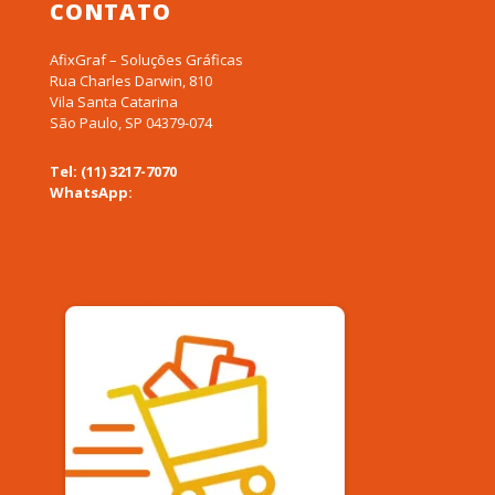
CONTATO
AfixGraf – Soluções Gráficas
Rua Charles Darwin, 810
Vila Santa Catarina
São Paulo, SP 04379-074
Tel: (11) 3217-7070
WhatsApp:
(11) 94577-0955
afixgraf@afixgraf.com.br