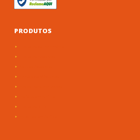
PRODUTOS
Etiquetas de Patrimônio
Etiquetas Adesivas
Rótulos Adesivos
Painéis de Máquinas
Placas Personalizadas
Troféus em Acrílico
Etiquetas RFID
Produtos em Acrílico