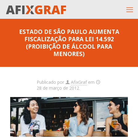
ESTADO DE SÃO PAULO AUMENTA
FISCALIZAÇÃO PARA LEI 14.592
(PROIBIÇÃO DE ÁLCOOL PARA
MENORES)
Publicado por
AfixGraf
em
28 de março de 2012