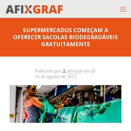
SUPERMERCADOS COMEÇAM A
OFERECER SACOLAS BIODEGRADÁVEIS
GRATUITAMENTE
Publicado por
AfixGraf
em
10 de agosto de 2012