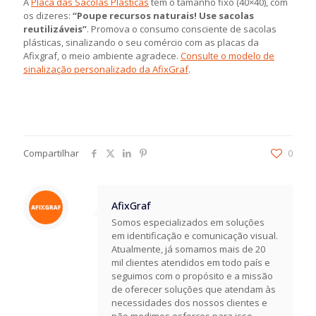
A
Placa das Sacolas Plásticas
tem o tamanho fixo (40×40), com
os dizeres:
“Poupe recursos naturais! Use sacolas
reutilizáveis”
. Promova o consumo consciente de sacolas
plásticas, sinalizando o seu comércio com as placas da
Afixgraf, o meio ambiente agradece.
Consulte o modelo de
sinalização personalizado da AfixGraf
.
Compartilhar
0
AfixGraf
Somos especializados em soluções
em identificação e comunicação visual.
Atualmente, já somamos mais de 20
mil clientes atendidos em todo país e
seguimos com o propósito e a missão
de oferecer soluções que atendam às
necessidades dos nossos clientes e
não medimos esforços para isso.