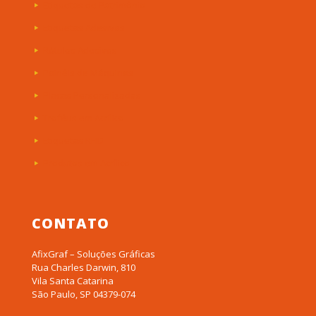
Etiquetas de Patrimônio
Etiquetas Adesivas
Rótulos Adesivos
Painéis de Máquinas
Placas Personalizadas
Troféus em Acrílico
Etiquetas RFID
Produtos em Acrílico
CONTATO
AfixGraf – Soluções Gráficas
Rua Charles Darwin, 810
Vila Santa Catarina
São Paulo, SP 04379-074