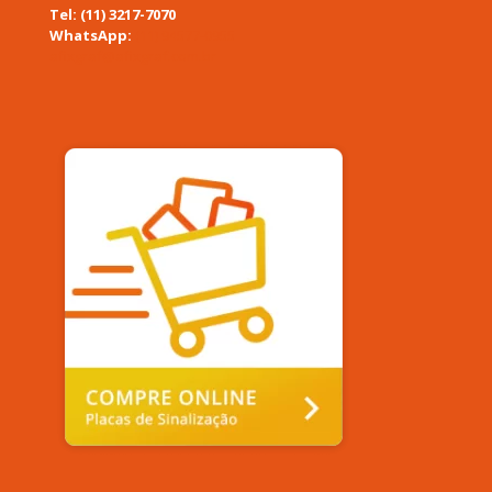
Tel: (11) 3217-7070
WhatsApp:
(11) 94577-0955
afixgraf@afixgraf.com.br