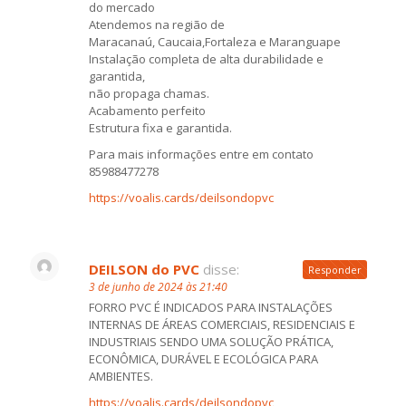
do mercado
Atendemos na região de
Maracanaú, Caucaia,Fortaleza e Maranguape
Instalação completa de alta durabilidade e
garantida,
não propaga chamas.
Acabamento perfeito
Estrutura fixa e garantida.
Para mais informações entre em contato
85988477278
https://voalis.cards/deilsondopvc
DEILSON do PVC
disse:
Responder
3 de junho de 2024 às 21:40
FORRO PVC É INDICADOS PARA INSTALAÇÕES
INTERNAS DE ÁREAS COMERCIAIS, RESIDENCIAIS E
INDUSTRIAIS SENDO UMA SOLUÇÃO PRÁTICA,
ECONÔMICA, DURÁVEL E ECOLÓGICA PARA
AMBIENTES.
https://voalis.cards/deilsondopvc