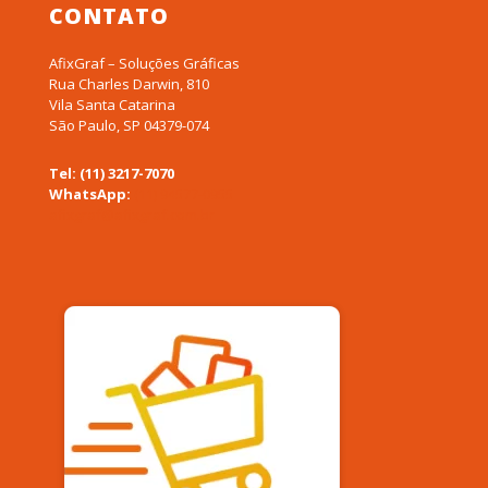
CONTATO
AfixGraf – Soluções Gráficas
Rua Charles Darwin, 810
Vila Santa Catarina
São Paulo, SP 04379-074
Tel: (11) 3217-7070
WhatsApp:
(11) 94577-0955
afixgraf@afixgraf.com.br