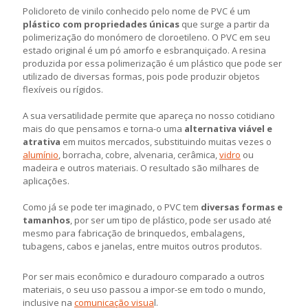
Policloreto de vinilo conhecido pelo nome de PVC é um
plástico com propriedades únicas
que surge a partir da
polimerização do monómero de cloroetileno. O PVC em seu
estado original é um pó amorfo e esbranquiçado. A resina
produzida por essa polimerização é um plástico que pode ser
utilizado de diversas formas, pois pode produzir objetos
flexíveis ou rígidos.
A sua versatilidade permite que apareça no nosso cotidiano
mais do que pensamos e torna-o uma
alternativa viável e
atrativa
em muitos mercados, substituindo muitas vezes o
alumínio
, borracha, cobre, alvenaria, cerâmica,
vidro
ou
madeira e outros materiais. O resultado são milhares de
aplicações.
Como já se pode ter imaginado, o PVC tem
diversas formas e
tamanhos
, por ser um tipo de plástico, pode ser usado até
mesmo para fabricação de brinquedos, embalagens,
tubagens, cabos e janelas, entre muitos outros produtos.
Por ser mais econômico e duradouro comparado a outros
materiais, o seu uso passou a impor-se em todo o mundo,
inclusive na
comunicação visua
l.