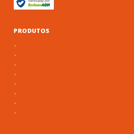
PRODUTOS
Etiquetas de Patrimônio
Etiquetas Adesivas
Rótulos Adesivos
Painéis de Máquinas
Placas Personalizadas
Troféus em Acrílico
Etiquetas RFID
Produtos em Acrílico