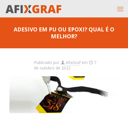
ADESIVO EM PU OU EPOXI? QUAL É O
MELHOR?
Publicado por
AfixGraf
em
7
de outubro de 2022