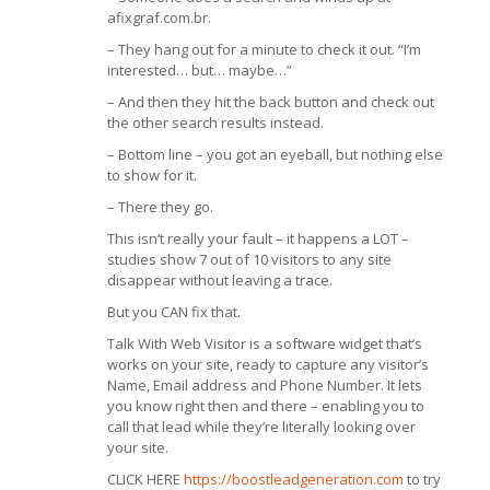
afixgraf.com.br.
– They hang out for a minute to check it out. “I’m
interested… but… maybe…”
– And then they hit the back button and check out
the other search results instead.
– Bottom line – you got an eyeball, but nothing else
to show for it.
– There they go.
This isn’t really your fault – it happens a LOT –
studies show 7 out of 10 visitors to any site
disappear without leaving a trace.
But you CAN fix that.
Talk With Web Visitor is a software widget that’s
works on your site, ready to capture any visitor’s
Name, Email address and Phone Number. It lets
you know right then and there – enabling you to
call that lead while they’re literally looking over
your site.
CLICK HERE
https://boostleadgeneration.com
to try