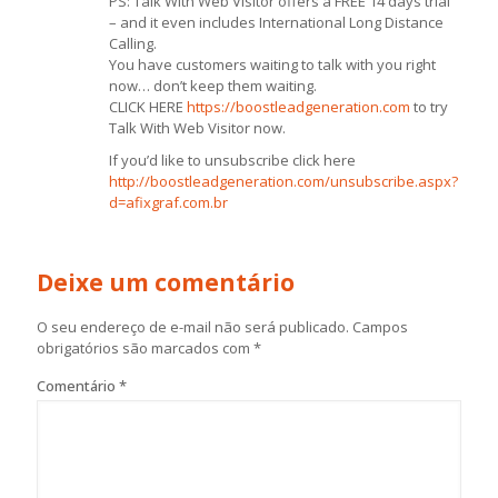
PS: Talk With Web Visitor offers a FREE 14 days trial
– and it even includes International Long Distance
Calling.
You have customers waiting to talk with you right
now… don’t keep them waiting.
CLICK HERE
https://boostleadgeneration.com
to try
Talk With Web Visitor now.
If you’d like to unsubscribe click here
http://boostleadgeneration.com/unsubscribe.aspx?
d=afixgraf.com.br
Deixe um comentário
O seu endereço de e-mail não será publicado.
Campos
obrigatórios são marcados com
*
Comentário
*