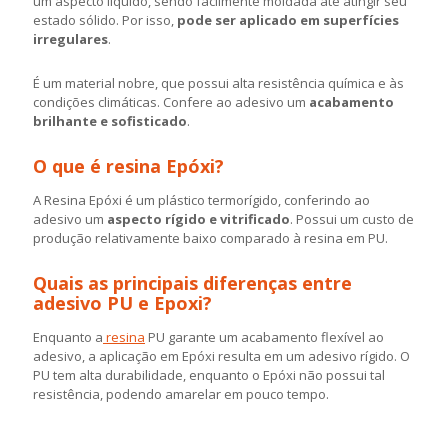
um aspecto líquido, sendo facilmente moldada até atingir seu
estado sólido. Por isso,
pode ser aplicado em superfícies
irregulares
.
É um material nobre, que possui alta resistência química e às
condições climáticas. Confere ao adesivo um
acabamento
brilhante e sofisticado
.
O que é resina Epóxi?
A Resina Epóxi é um plástico termorígido, conferindo ao
adesivo um
aspecto rígido e vitrificado
. Possui um custo de
produção relativamente baixo comparado à resina em PU.
Quais as principais diferenças entre
adesivo PU e Epoxi?
Enquanto a
resina
PU garante um acabamento flexível ao
adesivo, a aplicação em Epóxi resulta em um adesivo rígido. O
PU tem alta durabilidade, enquanto o Epóxi não possui tal
resistência, podendo amarelar em pouco tempo.