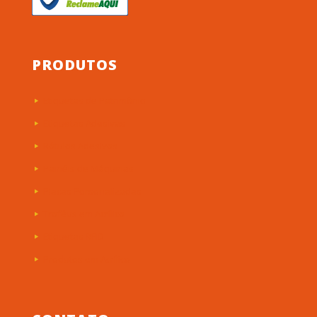
PRODUTOS
Etiquetas de Patrimônio
Etiquetas Adesivas
Rótulos Adesivos
Painéis de Máquinas
Placas Personalizadas
Troféus em Acrílico
Etiquetas RFID
Produtos em Acrílico