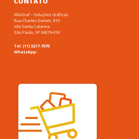
CONTATO
AfixGraf – Soluções Gráficas
Rua Charles Darwin, 810
Vila Santa Catarina
São Paulo, SP 04379-074
Tel: (11) 3217-7070
WhatsApp:
(11) 94577-0955
afixgraf@afixgraf.com.br