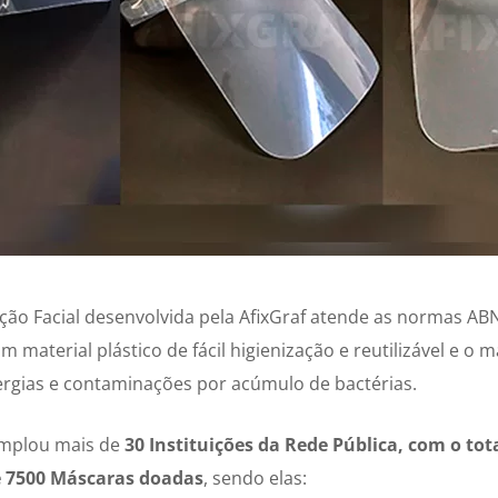
ção Facial desenvolvida pela AfixGraf atende as normas ABN
m material plástico de fácil higienização e reutilizável e o 
lergias e contaminações por acúmulo de bactérias.
templou mais de
30 Instituições da Rede Pública, com o tot
7500 Máscaras doadas
, sendo elas: