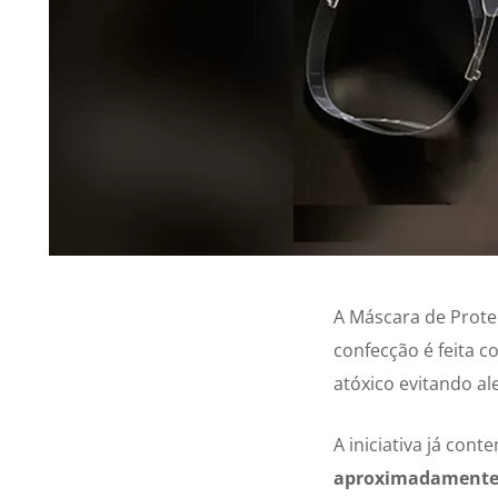
A Máscara de Prote
confecção é feita co
atóxico evitando a
A iniciativa já con
aproximadamente 