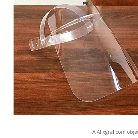
A Afixgraf com obj