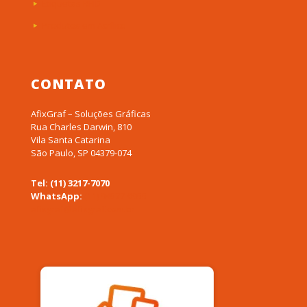
Etiquetas RFID
Produtos em Acrílico
CONTATO
AfixGraf – Soluções Gráficas
Rua Charles Darwin, 810
Vila Santa Catarina
São Paulo, SP 04379-074
Tel: (11) 3217-7070
WhatsApp:
(11) 94577-0955
afixgraf@afixgraf.com.br