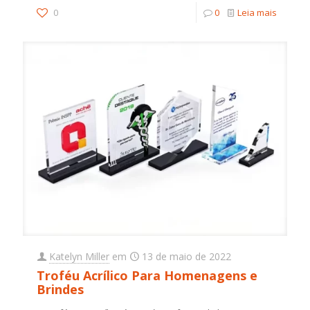
0
0
Leia mais
Katelyn Miller
em
13 de maio de 2022
Troféu Acrílico Para Homenagens e
Brindes