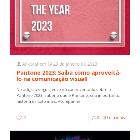
AfixGraf
em
23 de janeiro de 2023
Pantone 2023: Saiba como aproveitá-
lo na comunicação visual!
No artigo a seguir, você irá conhecer tudo sobre o
Pantone 2023, saber o que é Pantone, sua importância,
história e muito mais. Acompanhe!
2
0
Leia mais