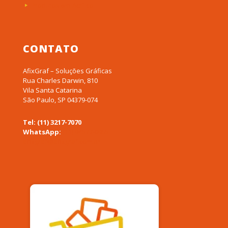
Produtos em Acrílico
CONTATO
AfixGraf – Soluções Gráficas
Rua Charles Darwin, 810
Vila Santa Catarina
São Paulo, SP 04379-074
Tel: (11) 3217-7070
WhatsApp:
(11) 94577-0955
afixgraf@afixgraf.com.br