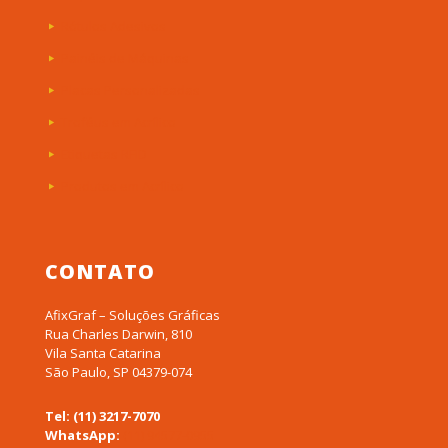
Rótulos Adesivos
Painéis de Máquinas
Placas Personalizadas
Troféus em Acrílico
Etiquetas RFID
Produtos em Acrílico
CONTATO
AfixGraf – Soluções Gráficas
Rua Charles Darwin, 810
Vila Santa Catarina
São Paulo, SP 04379-074
Tel: (11) 3217-7070
WhatsApp:
(11) 94577-0955