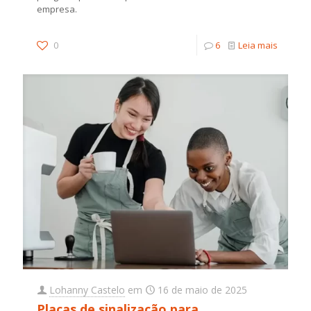
empresa.
0
6
Leia mais
Lohanny Castelo
em
16 de maio de 2025
Placas de sinalização para