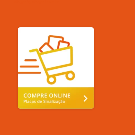
afixgraf@afixgraf.com.br