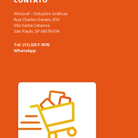
CONTATO
AfixGraf – Soluções Gráficas
Rua Charles Darwin, 810
Vila Santa Catarina
São Paulo, SP 04379-074
Tel: (11) 3217-7070
WhatsApp:
(11) 94577-0955
afixgraf@afixgraf.com.br