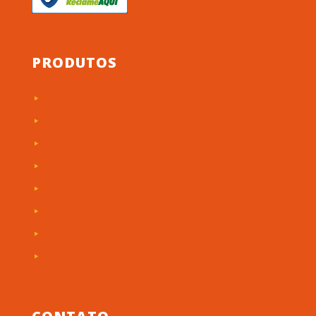
PRODUTOS
Etiquetas de Patrimônio
Etiquetas Adesivas
Rótulos Adesivos
Painéis de Máquinas
Placas Personalizadas
Troféus em Acrílico
Etiquetas RFID
Produtos em Acrílico