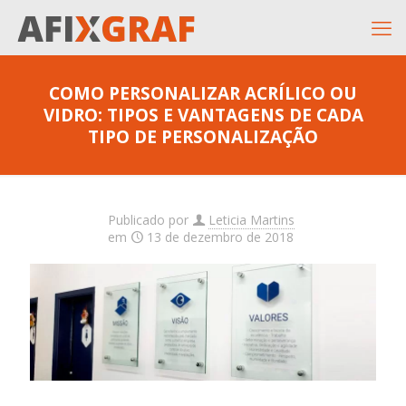
COMO PERSONALIZAR ACRÍLICO OU
VIDRO: TIPOS E VANTAGENS DE CADA
TIPO DE PERSONALIZAÇÃO
Publicado por
Leticia Martins
em
13 de dezembro de 2018