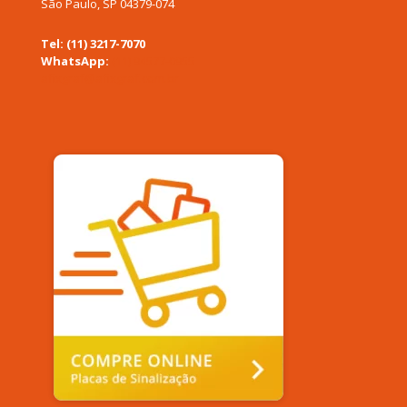
São Paulo, SP 04379-074
Tel: (11) 3217-7070
WhatsApp:
(11) 94577-0955
afixgraf@afixgraf.com.br