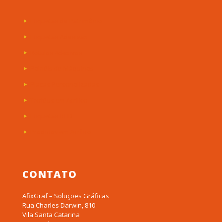
Etiquetas de Patrimônio
Etiquetas Adesivas
Rótulos Adesivos
Painéis de Máquinas
Placas Personalizadas
Troféus em Acrílico
Etiquetas RFID
Produtos em Acrílico
CONTATO
AfixGraf – Soluções Gráficas
Rua Charles Darwin, 810
Vila Santa Catarina