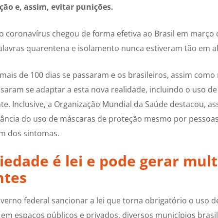
ão e, assim, evitar punições.
 coronavírus chegou de forma efetiva ao Brasil em março 
alavras quarentena e isolamento nunca estiveram tão em a
 mais de 100 dias se passaram e os brasileiros, assim com
isaram se adaptar a esta nova realidade, incluindo o uso d
te. Inclusive, a Organização Mundial da Saúde destacou, a
tância do uso de máscaras de proteção mesmo por pessoa
m dos sintomas.
iedade é lei e pode gerar mul
ntes
erno federal sancionar a lei que torna obrigatório o uso 
 em espaços públicos e privados, diversos municípios brasi