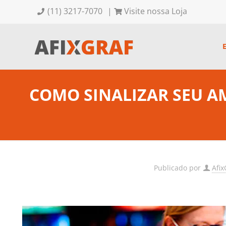
(11) 3217-7070
|
Visite nossa Loja
COMO SINALIZAR SEU A
Publicado por
Afix