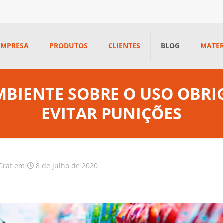
EMPRESA
PRODUTOS
CLIENTES
BLOG
MATER
MBIENTE SOBRE O USO OBRI
EVITAR PUNIÇÕES
Graf
em
8 de julho de 2020