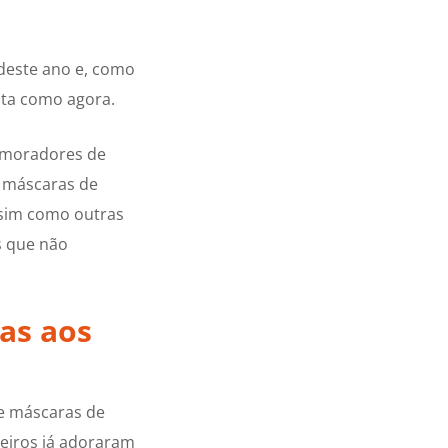
deste ano e, como
lta como agora.
o moradores de
e máscaras de
ssim como outras
s que não
tas aos
de máscaras de
leiros já adoraram