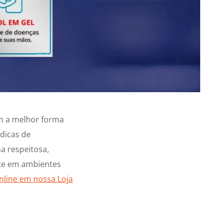
ém a melhor forma
 dicas de
a respeitosa,
nte em ambientes
line em nossa Loja