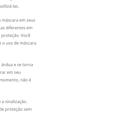
ilizá-las.
em máscara em seus
as diferentes em
 proteção. Você
e o uso de máscara
 árdua e se torna
ntrar em seu
e momento, não é
 a sinalização.
 de proteção sem