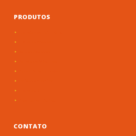
PRODUTOS
Etiquetas de Patrimônio
Etiquetas Adesivas
Rótulos Adesivos
Painéis de Máquinas
Placas Personalizadas
Troféus em Acrílico
Etiquetas RFID
Produtos em Acrílico
CONTATO