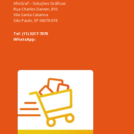
AfixGraf – Soluções Gráficas
Rua Charles Darwin, 810
Vila Santa Catarina
São Paulo, SP 04379-074
Tel: (11) 3217-7070
WhatsApp:
(11) 94577-0955
afixgraf@afixgraf.com.br