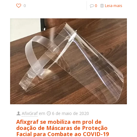
0
0
Leia mais
AfixGraf
em
6 de maio de 2020
Afixgraf se mobiliza em prol de
doação de Máscaras de Proteção
Facial para Combate ao COVID-19