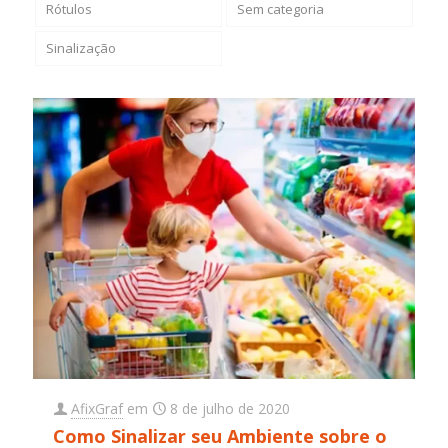
Rótulos
Sem categoria
Sinalização
AfixGraf
em
8 de julho de 2020
Como Sinalizar seu Ambiente sobre o