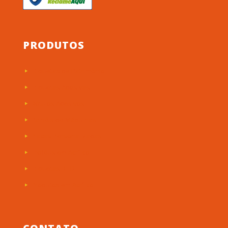
PRODUTOS
Etiquetas de Patrimônio
Etiquetas Adesivas
Rótulos Adesivos
Painéis de Máquinas
Placas Personalizadas
Troféus em Acrílico
Etiquetas RFID
Produtos em Acrílico