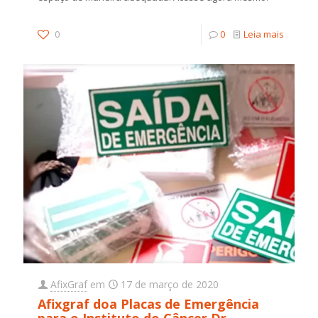
0
0
Leia mais
AfixGraf
em
17 de março de 2020
Afixgraf doa Placas de Emergência
para o Instituto do Câncer Dr.