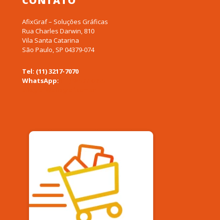
CONTATO
AfixGraf – Soluções Gráficas
Rua Charles Darwin, 810
Vila Santa Catarina
São Paulo, SP 04379-074
Tel: (11) 3217-7070
WhatsApp:
(11) 94577-0955
afixgraf@afixgraf.com.br