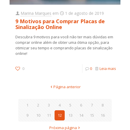
Marina Marques
em
1 de agosto de 2019
9 Motivos para Comprar Placas de
Sinalização Online
Descubra 9 motivos para você não ter mais dúvidas em
comprar online além de obter uma ótima opção, para
otimizar seu tempo e comprando placas de sinalização
online!
0
0
Leia mais
Página anterior
1
2
3
4
5
6
7
8
9
10
11
12
13
14
15
16
Próxima página