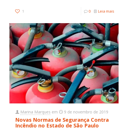
1
0
Leia mais
Marina Marques
em
9 de novembro de 2019
Novas Normas de Segurança Contra
Incêndio no Estado de São Paulo