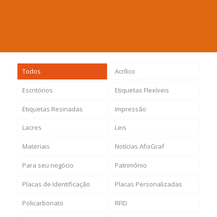
Todos
Acrílico
Escritórios
Etiquetas Flexíveis
Etiquetas Resinadas
Impressão
Lacres
Leis
Materiais
Notícias AfixGraf
Para seu negócio
Patrimônio
Placas de Identificação
Placas Personalizadas
Policarbonato
RFID