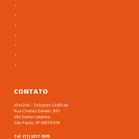
Etiquetas Adesivas
Rótulos Adesivos
Painéis de Máquinas
Placas Personalizadas
Troféus em Acrílico
Etiquetas RFID
Produtos em Acrílico
CONTATO
AfixGraf – Soluções Gráficas
Rua Charles Darwin, 810
Vila Santa Catarina
São Paulo, SP 04379-074
Tel: (11) 3217-7070