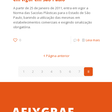
A partir de 25 de Janeiro de 2011, entra em vigor a
Norma das Sacolas Plásticas para o Estado de São
Paulo, banindo a utilização das mesmas em
estabelecimentos comerciais e exigindo sinalização
obrigatória.
0
0
Leia mais
Página anterior
1
2
3
4
5
6
7
8