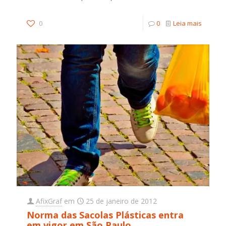
0
0
Leia mais
AfixGraf
em
25 de janeiro de 2012
Norma das Sacolas Plásticas entra
em vigor em São Paulo