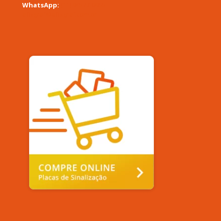
WhatsApp:
(11) 94577-0955
afixgraf@afixgraf.com.br