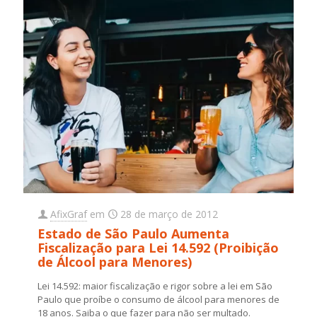
AfixGraf
em
28 de março de 2012
Estado de São Paulo Aumenta
Fiscalização para Lei 14.592 (Proibição
de Álcool para Menores)
Lei 14.592: maior fiscalização e rigor sobre a lei em São
Paulo que proíbe o consumo de álcool para menores de
18 anos. Saiba o que fazer para não ser multado.