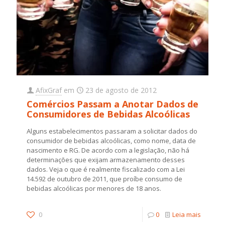
AfixGraf
em
23 de agosto de 2012
Comércios Passam a Anotar Dados de
Consumidores de Bebidas Alcoólicas
Alguns estabelecimentos passaram a solicitar dados do
consumidor de bebidas alcoólicas, como nome, data de
nascimento e RG. De acordo com a legislação, não há
determinações que exijam armazenamento desses
dados. Veja o que é realmente fiscalizado com a Lei
14.592 de outubro de 2011, que proíbe consumo de
bebidas alcoólicas por menores de 18 anos.
0
0
Leia mais