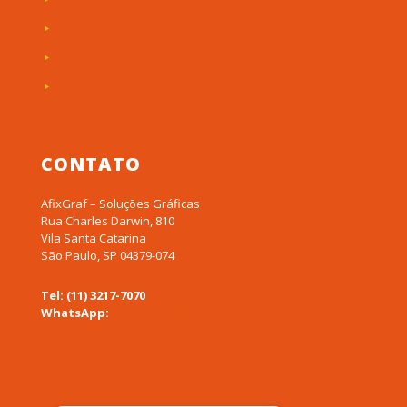
Troféus em Acrílico
Etiquetas RFID
Produtos em Acrílico
CONTATO
AfixGraf – Soluções Gráficas
Rua Charles Darwin, 810
Vila Santa Catarina
São Paulo, SP 04379-074
Tel: (11) 3217-7070
WhatsApp:
(11) 94577-0955
afixgraf@afixgraf.com.br