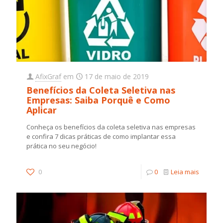
AfixGraf
em
17 de maio de 2019
Benefícios da Coleta Seletiva nas
Empresas: Saiba Porquê e Como
Aplicar
Conheça os benefícios da coleta seletiva nas empresas
e confira 7 dicas práticas de como implantar essa
prática no seu negócio!
0
0
Leia mais