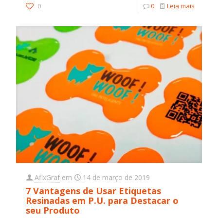
0
0
Leia mais
AfixGraf
em
14 de março de 2019
7 Vantagens de Usar Etiquetas
Resinadas em P.U. para Destacar o
seu Produto