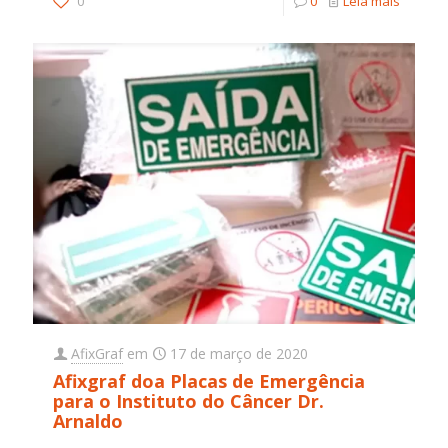
0
0
Leia mais
AfixGraf
em
17 de março de 2020
Afixgraf doa Placas de Emergência
para o Instituto do Câncer Dr.
Arnaldo